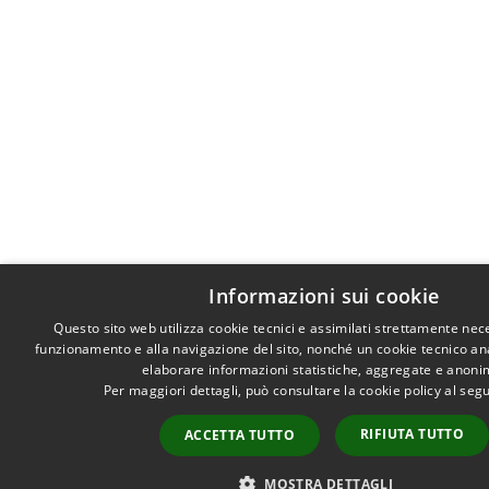
Informazioni sui cookie
Questo sito web utilizza cookie tecnici e assimilati strettamente nece
funzionamento e alla navigazione del sito, nonché un cookie tecnico anali
elaborare informazioni statistiche, aggregate e anoni
Per maggiori dettagli, può consultare la cookie policy al se
RIFIUTA TUTTO
ACCETTA TUTTO
MOSTRA DETTAGLI